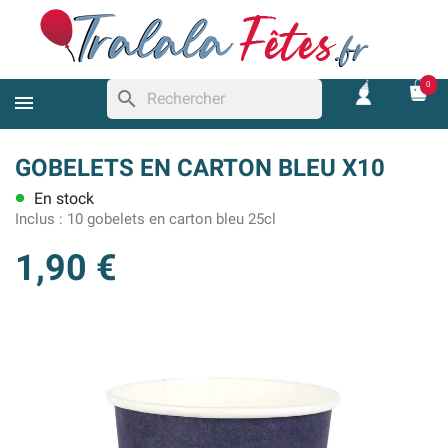
0
search
GOBELETS EN CARTON BLEU X10
En stock
lens
Inclus :
10 gobelets en carton bleu 25cl
1,90 €