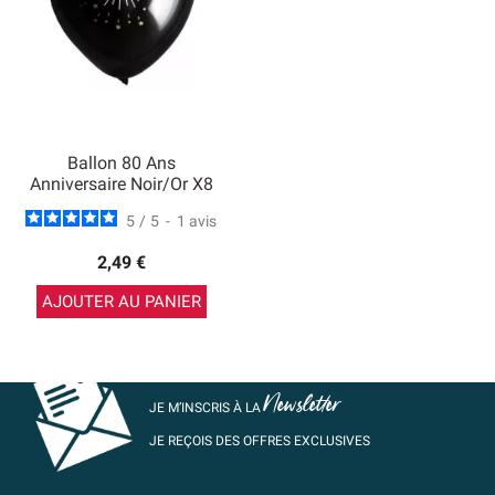
Ballon 80 Ans
Anniversaire Noir/Or X8
5
/
5
-
1
avis
2,49 €
AJOUTER AU PANIER
Newsletter
JE M’INSCRIS À LA
JE REÇOIS DES OFFRES EXCLUSIVES