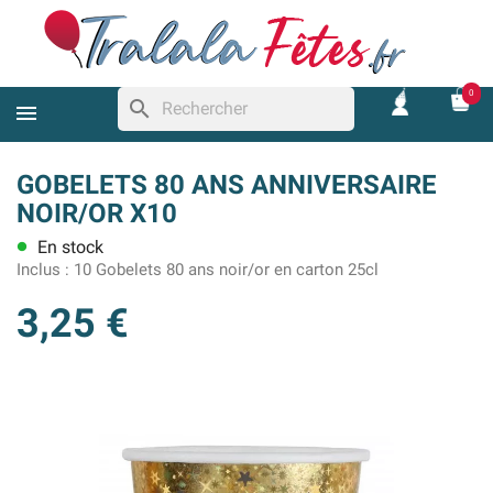
0
search
GOBELETS 80 ANS ANNIVERSAIRE
NOIR/OR X10
En stock
lens
Inclus :
10 Gobelets 80 ans noir/or en carton 25cl
3,25 €