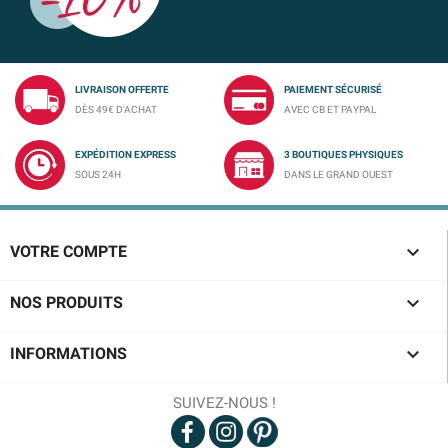
LIVRAISON OFFERTE
PAIEMENT SÉCURISÉ
DÈS 49€ D'ACHAT
AVEC CB ET PAYPAL
EXPÉDITION EXPRESS
3 BOUTIQUES PHYSIQUES
SOUS 24H
DANS LE GRAND OUEST

VOTRE COMPTE

NOS PRODUITS

INFORMATIONS
SUIVEZ-NOUS !