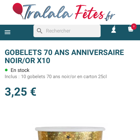
0
search
GOBELETS 70 ANS ANNIVERSAIRE
NOIR/OR X10
En stock
lens
Inclus :
10 gobelets 70 ans noir/or en carton 25cl
3,25 €