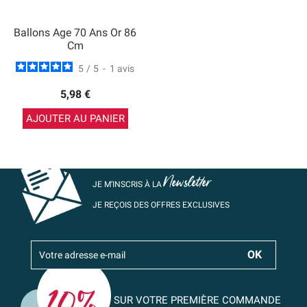
Ballons Age 70 Ans Or 86
Cm
5
/
5
-
1
avis
5,98 €
AJOUTER AU PANIER
Newsletter
JE M’INSCRIS À LA
JE REÇOIS DES OFFRES EXCLUSIVES
SUR VOTRE PREMIÈRE COMMANDE