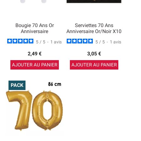
Bougie 70 Ans Or
Serviettes 70 Ans
Anniversaire
Anniversaire Or/Noir X10
5
/
5
-
1
avis
5
/
5
-
1
avis
2,49 €
3,05 €
AJOUTER AU PANIER
AJOUTER AU PANIER
PACK