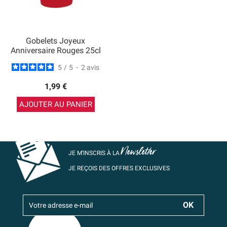
Gobelets Joyeux
Anniversaire Rouges 25cl
5
/
5
-
2
avis
1,99 €
AJOUTER AU PANIER
Newsletter
JE M’INSCRIS À LA
JE REÇOIS DES OFFRES EXCLUSIVES