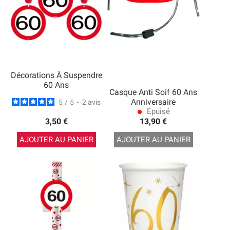
Décorations À Suspendre
60 Ans
Casque Anti Soif 60 Ans
Anniversaire
5
/
5
-
2
avis
Epuisé
lens
3,50 €
13,90 €
AJOUTER AU PANIER
AJOUTER AU PANIER