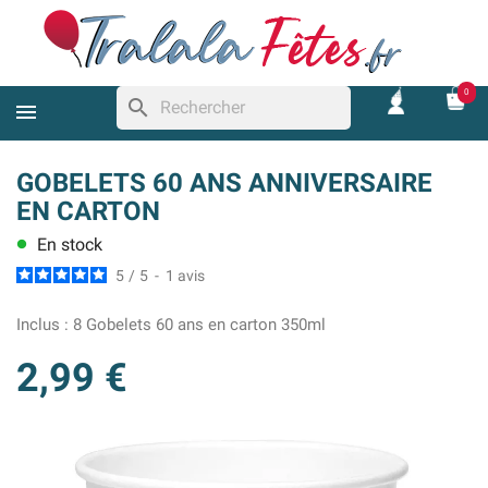
0
search
GOBELETS 60 ANS ANNIVERSAIRE
EN CARTON
En stock
lens
5
/
5
-
1
avis
Inclus :
8 Gobelets 60 ans en carton 350ml
2,99 €