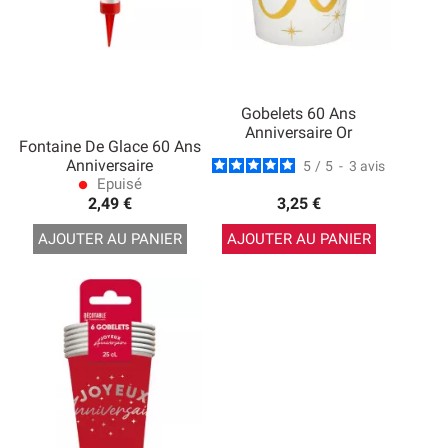
Gobelets 60 Ans
Anniversaire Or
Fontaine De Glace 60 Ans
Anniversaire
5
/
5
-
3
avis
Epuisé
lens
2,49 €
3,25 €
AJOUTER AU PANIER
AJOUTER AU PANIER