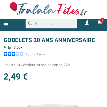
0
search
GOBELETS 20 ANS ANNIVERSAIRE
En stock
lens
3
/
5
-
1
avis
Inclus :
10 Gobelets 20 ans en carton 27cl
2,49 €