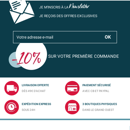
Newsletter
JE M’INSCRIS À LA
JE REÇOIS DES OFFRES EXCLUSIVES
SUR VOTRE PREMIÈRE COMMANDE
LIVRAISON OFFERTE
PAIEMENT SÉCURISÉ
DÈS 49€ D'ACHAT
AVEC CB ET PAYPAL
EXPÉDITION EXPRESS
3 BOUTIQUES PHYSIQUES
SOUS 24H
DANS LE GRAND OUEST