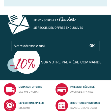
Newsletter
JE M’INSCRIS À LA
JE REÇOIS DES OFFRES EXCLUSIVES
SUR VOTRE PREMIÈRE COMMANDE
LIVRAISON OFFERTE
PAIEMENT SÉCURISÉ
DÈS 49€ D'ACHAT
AVEC CB ET PAYPAL
EXPÉDITION EXPRESS
3 BOUTIQUES PHYSIQUES
SOUS 24H
DANS LE GRAND OUEST