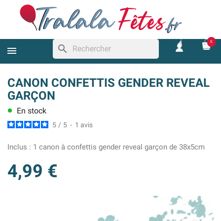
0
search
CANON CONFETTIS GENDER REVEAL
GARÇON
En stock
lens
5
/
5
-
1
avis
Inclus :
1 canon à confettis gender reveal garçon de 38x5cm
4,99 €