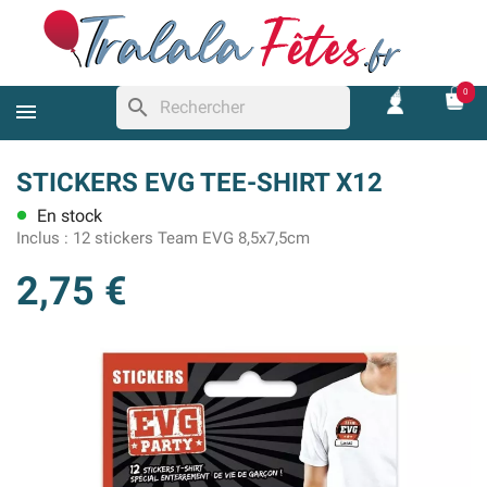
0
search
STICKERS EVG TEE-SHIRT X12
En stock
lens
Inclus :
12 stickers Team EVG 8,5x7,5cm
2,75 €