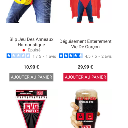
Slip Jeu Des Anneaux
Déguisement Enterrement
Humoristique
Vie De Garçon
Epuisé
lens
1
/
5
-
1
avis
4.5
/
5
-
2
avis
10,90 €
29,99 €
AJOUTER AU PANIER
AJOUTER AU PANIER