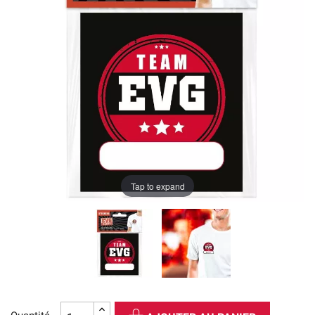
Tap to expand