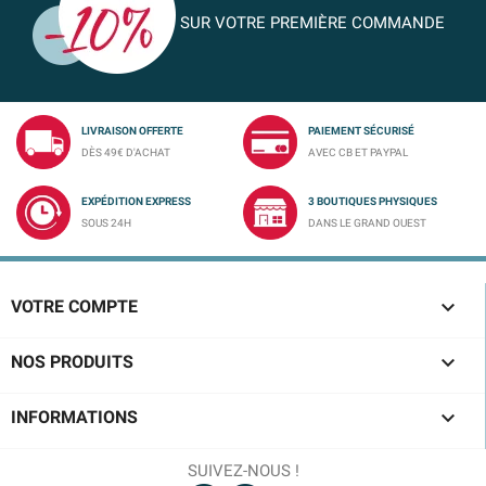
SUR VOTRE PREMIÈRE COMMANDE
LIVRAISON OFFERTE
PAIEMENT SÉCURISÉ
DÈS 49€ D'ACHAT
AVEC CB ET PAYPAL
EXPÉDITION EXPRESS
3 BOUTIQUES PHYSIQUES
SOUS 24H
DANS LE GRAND OUEST

VOTRE COMPTE

NOS PRODUITS

INFORMATIONS
SUIVEZ-NOUS !