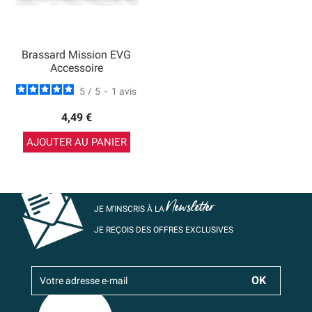
Brassard Mission EVG
Accessoire
5
/
5
-
1
avis
4,49 €
AJOUTER AU PANIER
Newsletter
JE M’INSCRIS À LA
JE REÇOIS DES OFFRES EXCLUSIVES