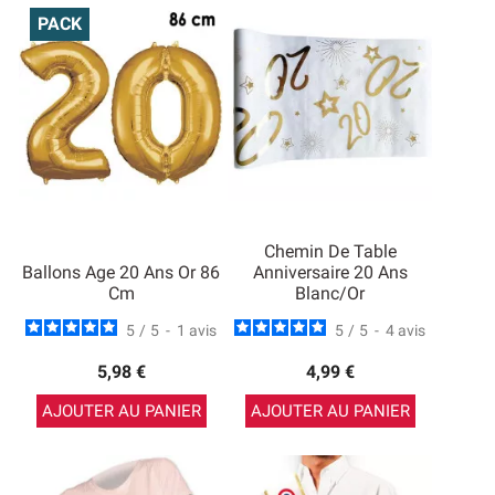
PACK
Chemin De Table
Ballons Age 20 Ans Or 86
Anniversaire 20 Ans
Cm
Blanc/Or
5
/
5
-
1
avis
5
/
5
-
4
avis
5,98 €
4,99 €
AJOUTER AU PANIER
AJOUTER AU PANIER