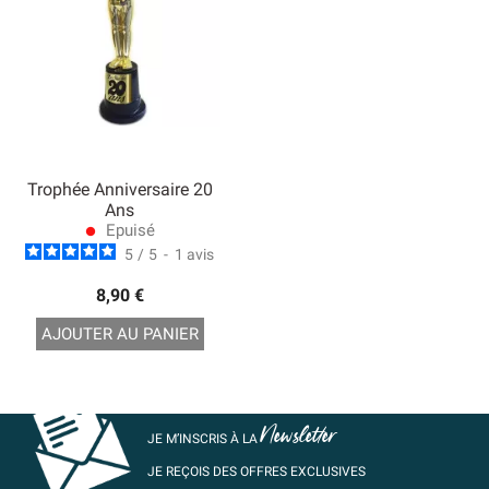
Trophée Anniversaire 20
Ans
Epuisé
lens
5
/
5
-
1
avis
8,90 €
AJOUTER AU PANIER
Newsletter
JE M’INSCRIS À LA
JE REÇOIS DES OFFRES EXCLUSIVES