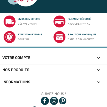
LIVRAISON OFFERTE
PAIEMENT SÉCURISÉ
DÈS 49€ D'ACHAT
AVEC CB ET PAYPAL
EXPÉDITION EXPRESS
3 BOUTIQUES PHYSIQUES
SOUS 24H
DANS LE GRAND OUEST

VOTRE COMPTE

NOS PRODUITS

INFORMATIONS
SUIVEZ-NOUS !