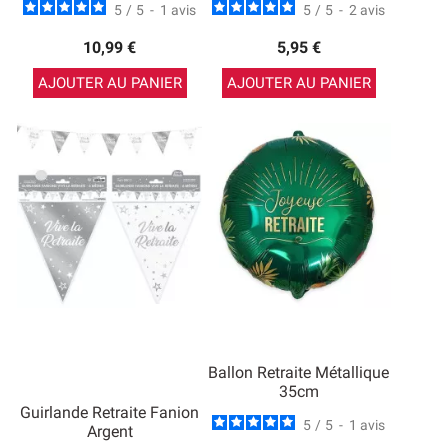
5
/
5
-
1
avis
5
/
5
-
2
avis
10,99 €
5,95 €
AJOUTER AU PANIER
AJOUTER AU PANIER
Ballon Retraite Métallique
35cm
Guirlande Retraite Fanion
5
/
5
-
1
avis
Argent