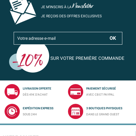
Newsletter
JE M’INSCRIS À LA
JE REÇOIS DES OFFRES EXCLUSIVES
SUR VOTRE PREMIÈRE COMMANDE
LIVRAISON OFFERTE
PAIEMENT SÉCURISÉ
DÈS 49€ D'ACHAT
AVEC CB ET PAYPAL
EXPÉDITION EXPRESS
3 BOUTIQUES PHYSIQUES
SOUS 24H
DANS LE GRAND OUEST