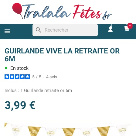
0
search
GUIRLANDE VIVE LA RETRAITE OR
6M
En stock
lens
5
/
5
-
4
avis
Inclus :
1 Guirlande retraite or 6m
3,99 €