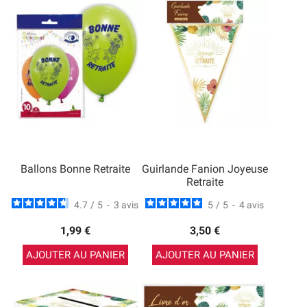
Ballons Bonne Retraite
Guirlande Fanion Joyeuse
Retraite
4.7
/
5
-
3
avis
5
/
5
-
4
avis
1,99 €
3,50 €
AJOUTER AU PANIER
AJOUTER AU PANIER