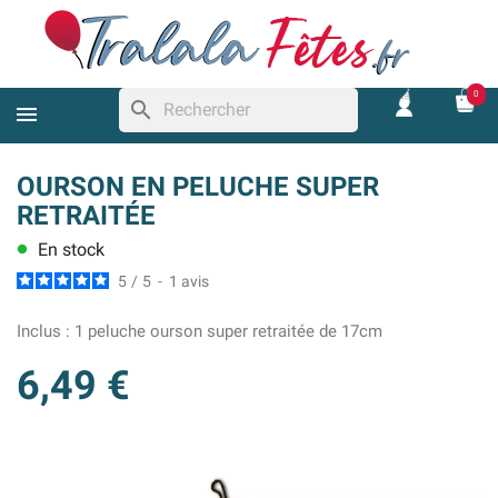
0
search
OURSON EN PELUCHE SUPER
RETRAITÉE
En stock
lens
5
/
5
-
1
avis
Inclus :
1 peluche ourson super retraitée de 17cm
6,49 €