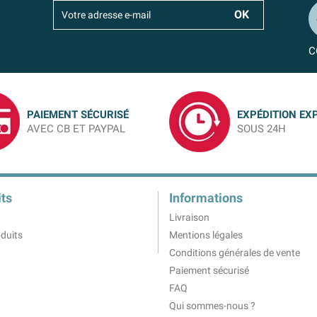
C
PAIEMENT SÉCURISÉ
EXPÉDITION EX
AVEC CB ET PAYPAL
SOUS 24H
ts
Informations
Livraison
duits
Mentions légales
Conditions générales de vente
Paiement sécurisé
FAQ
Qui sommes-nous ?