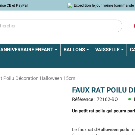
risé CB et PayPal
Expédition le jour même (commande 
ANNIVERSAIRE ENFANT
BALLONS
VAISSELLE
C
t Poilu Décoration Halloween 15cm
FAUX RAT POILU 
Référence : 72162-BO
E
lens
Un petit rat poilu qui pourra pa
Le faux
rat d'Halloween poilu
me