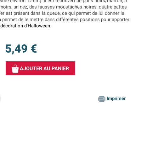
re environ 12 cm). Il est recouvert de poils noirs/marron, a
x noirs, un nez, des fausses moustaches noires, quatre pattes
 fer est présent dans la queue, ce qui permet de lui donner la
 permet de le mettre dans différentes positions pour apporter
e
décoration d'Halloween
.
5,49 €
AJOUTER AU PANIER
Imprimer