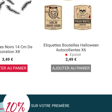
Etiquettes Bouteilles Halloween
tes Noirs 14 Cm De
Autocollantes X6
coration X8
Epuisé
lens
3,49 €
2,49 €
ER AU PANIER
AJOUTER AU PANIER
SUR VOTRE PREMIÈRE