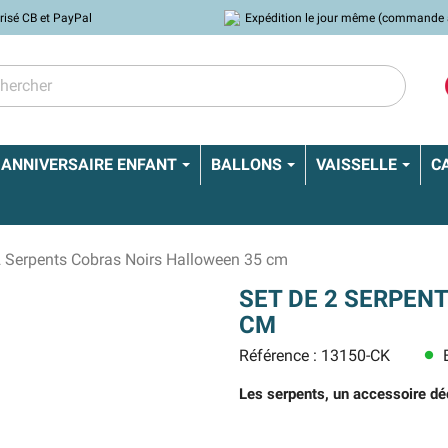
risé CB et PayPal
Expédition le jour même (commande 
ANNIVERSAIRE ENFANT
BALLONS
VAISSELLE
C
2 Serpents Cobras Noirs Halloween 35 cm
SET DE 2 SERPEN
CM
Référence : 13150-CK
E
lens
Les serpents, un accessoire déc