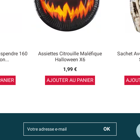
uspendre 160
Assiettes Citrouille Maléfique
Sachet Av
n...
Halloween X6
1,99 €
PANIER
AJOUTER AU PANIER
AJOUT