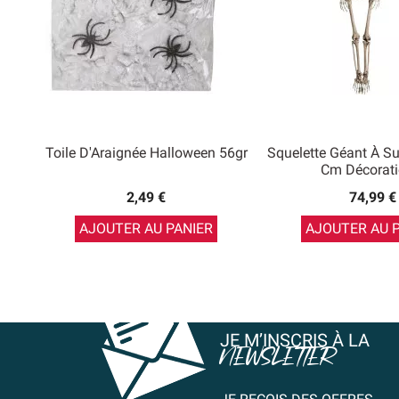
Toile D'Araignée Halloween 56gr
Squelette Géant À S
Cm Décoratio
2,49 €
74,99 €
AJOUTER AU PANIER
AJOUTER AU 
JE M’INSCRIS À LA
NEWSLETTER