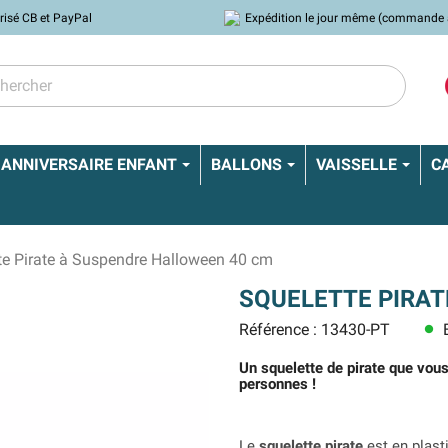
risé CB et PayPal
Expédition le jour même (commande 
ANNIVERSAIRE ENFANT
BALLONS
VAISSELLE
C
te Pirate à Suspendre Halloween 40 cm
SQUELETTE PIRAT
Référence : 13430-PT
E
lens
Un squelette de pirate que vou
personnes !
Le
squelette pirate
est en plast