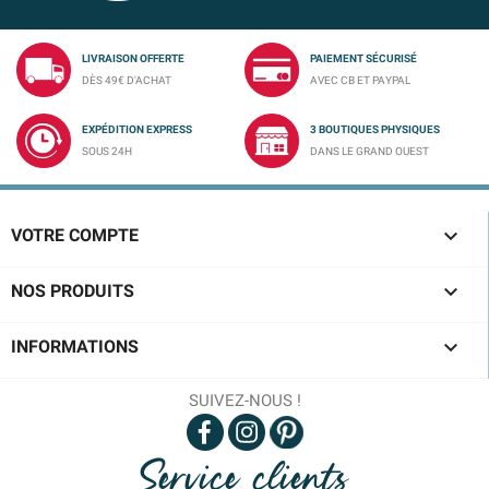
LIVRAISON OFFERTE
PAIEMENT SÉCURISÉ
DÈS 49€ D'ACHAT
AVEC CB ET PAYPAL
EXPÉDITION EXPRESS
3 BOUTIQUES PHYSIQUES
SOUS 24H
DANS LE GRAND OUEST

VOTRE COMPTE

NOS PRODUITS

INFORMATIONS
SUIVEZ-NOUS !
Service clients