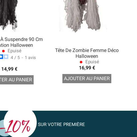
 À Suspendre 90 Cm
tion Halloween
Tête De Zombie Femme Déco
Epuisé
lens
Halloween
4
/
5
-
1
avis
Epuisé
lens
16,99 €
14,99 €
AJOUTER AU PANIER
ER AU PANIER
SUR VOTRE PREMIÈRE