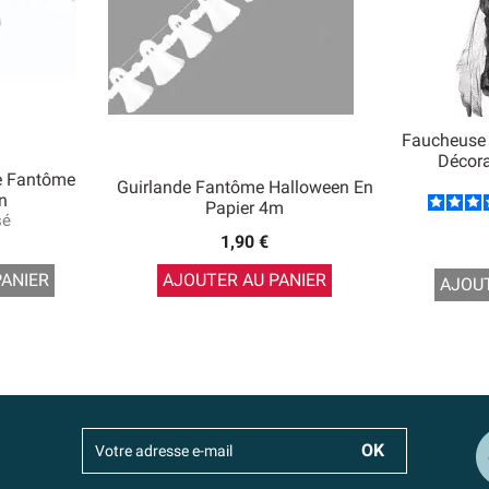
Faucheuse
Décora
le Fantôme
Guirlande Fantôme Halloween En
n
Papier 4m
sé
1,90 €
PANIER
AJOUTER AU PANIER
AJOUT