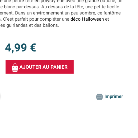
ède une petite tête en polystyrène avec une grande bouche, un
e blanc par-dessus. Au-dessus de la tête, une petite ficelle
cilement. Dans un environnement un peu sombre, ce fantôme
n. C'est parfait pour compléter une
déco Halloween
et
s guirlandes et des ballons.
4,99 €
AJOUTER AU PANIER
Imprimer