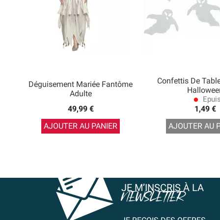
Confettis De Tab
Déguisement Mariée Fantôme
Hallowee
Adulte
Epui
lens
49,99 €
1,49 €
AJOUTER AU PANIER
AJOUTER AU 
JE M’INSCRIS À LA
NEWSLETTER