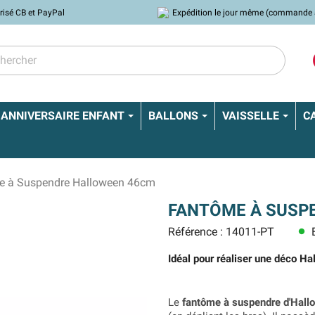
risé CB et PayPal
Expédition le jour même (commande 
ANNIVERSAIRE ENFANT
BALLONS
VAISSELLE
C
e à Suspendre Halloween 46cm
FANTÔME À SUSP
Référence : 14011-PT
E
lens
Idéal pour réaliser une déco Ha
Le
fantôme à suspendre d'Hall