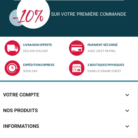
SUR VOTRE PREMIÈRE COMMANDE
LIVRAISON OFFERTE
PAIEMENT SÉCURISÉ
DÈS 49€ D'ACHAT
AVEC CB ET PAYPAL
EXPÉDITION EXPRESS
3 BOUTIQUES PHYSIQUES
SOUS 24H
DANS LE GRAND OUEST

VOTRE COMPTE

NOS PRODUITS

INFORMATIONS