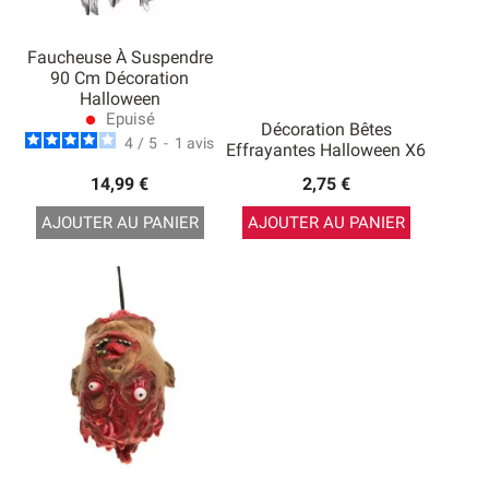
Faucheuse À Suspendre
90 Cm Décoration
Halloween
Epuisé
lens
Décoration Bêtes
4
/
5
-
1
avis
Effrayantes Halloween X6
14,99 €
2,75 €
AJOUTER AU PANIER
AJOUTER AU PANIER