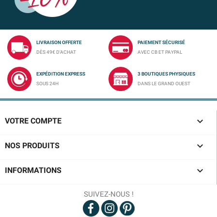
LIVRAISON OFFERTE
PAIEMENT SÉCURISÉ
DÈS 49€ D'ACHAT
AVEC CB ET PAYPAL
EXPÉDITION EXPRESS
3 BOUTIQUES PHYSIQUES
SOUS 24H
DANS LE GRAND OUEST

VOTRE COMPTE

NOS PRODUITS

INFORMATIONS
SUIVEZ-NOUS !