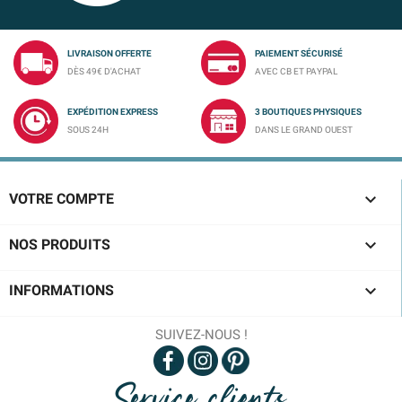
LIVRAISON OFFERTE
PAIEMENT SÉCURISÉ
DÈS 49€ D'ACHAT
AVEC CB ET PAYPAL
EXPÉDITION EXPRESS
3 BOUTIQUES PHYSIQUES
SOUS 24H
DANS LE GRAND OUEST

VOTRE COMPTE

NOS PRODUITS

INFORMATIONS
SUIVEZ-NOUS !
Service clients