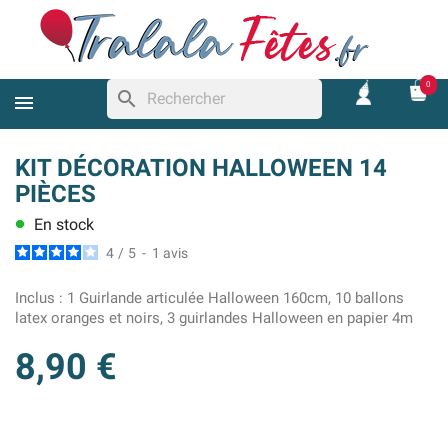
0
search
KIT DÉCORATION HALLOWEEN 14
PIÈCES
En stock
lens
4
/
5
-
1
avis
Inclus :
1 Guirlande articulée Halloween 160cm, 10 ballons
latex oranges et noirs, 3 guirlandes Halloween en papier 4m
8,90 €