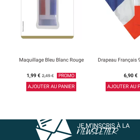
Maquillage Bleu Blanc Rouge
Drapeau Français
Prix
1,99 €
6,90 €
PROMO
2,49 €
de
AJOUTER AU PANIER
AJOUTER AU 
base
JE M’INSCRIS À LA
NEWSLETTER