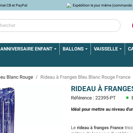
risé CB et PayPal
Expédition le jour même (commande 
ANNIVERSAIRE ENFANT
BALLONS
VAISSELLE
C
leu Blanc Rouge
Rideau à Franges Bleu Blanc Rouge France
RIDEAU À FRANGE
Référence : 22395-PT
E
lens
Idéal pour mettre au niveau d'un
Le
rideau à franges France
tric