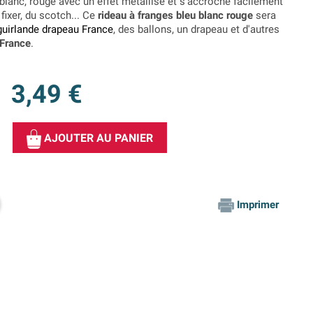
, blanc, rouge avec un effet métallisé et s'accroche facilement
fixer, du scotch... Ce
rideau à franges bleu blanc rouge
sera
guirlande drapeau France
, des ballons, un drapeau et d'autres
 France
.
3,49 €
AJOUTER AU PANIER
Imprimer