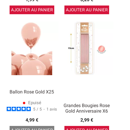
AJOUTER AU PANIER
AJOUTER AU PANIER
Ballon Rose Gold X25
Epuisé
lens
Grandes Bougies Rose
5
/
5
-
1
avis
Gold Anniversaire X6
4,99 €
2,99 €