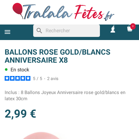
0
search
BALLONS ROSE GOLD/BLANCS
ANNIVERSAIRE X8
En stock
lens
5
/
5
-
2
avis
Inclus :
8 Ballons Joyeux Anniversaire rose gold/blancs en
latex 30cm
2,99 €