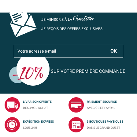
Newsletter
JE M’INSCRIS À LA
JE REÇOIS DES OFFRES EXCLUSIVES
SUR VOTRE PREMIÈRE COMMANDE
LIVRAISON OFFERTE
PAIEMENT SÉCURISÉ
DÈS 49€ D'ACHAT
AVEC CB ET PAYPAL
EXPÉDITION EXPRESS
3 BOUTIQUES PHYSIQUES
SOUS 24H
DANS LE GRAND OUEST