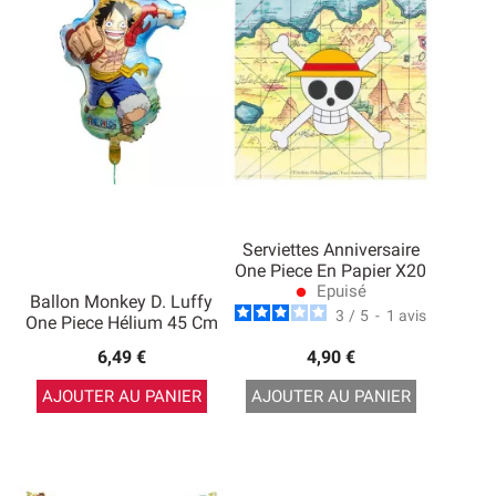
Serviettes Anniversaire
One Piece En Papier X20
Epuisé
lens
Ballon Monkey D. Luffy
3
/
5
-
1
avis
One Piece Hélium 45 Cm
6,49 €
4,90 €
AJOUTER AU PANIER
AJOUTER AU PANIER