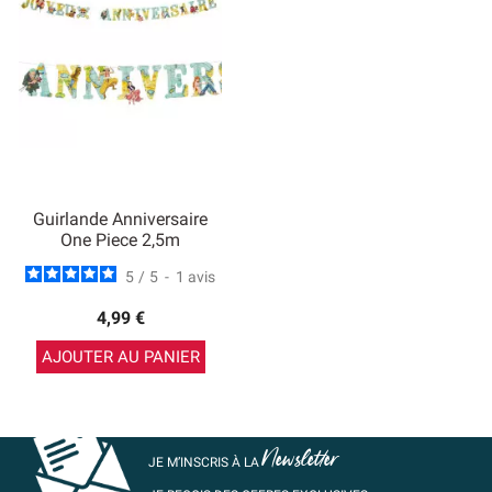
Guirlande Anniversaire
One Piece 2,5m
5
/
5
-
1
avis
4,99 €
AJOUTER AU PANIER
Newsletter
JE M’INSCRIS À LA