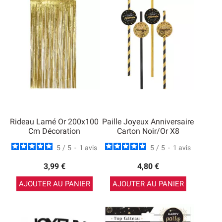
Rideau Lamé Or 200x100
Paille Joyeux Anniversaire
Cm Décoration
Carton Noir/Or X8
5
/
5
-
1
avis
5
/
5
-
1
avis
3,99 €
4,80 €
AJOUTER AU PANIER
AJOUTER AU PANIER