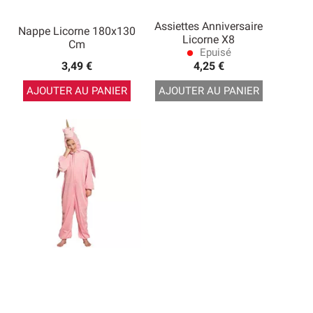
Assiettes Anniversaire
Nappe Licorne 180x130
Licorne X8
Cm
Epuisé
lens
3,49 €
4,25 €
AJOUTER AU PANIER
AJOUTER AU PANIER