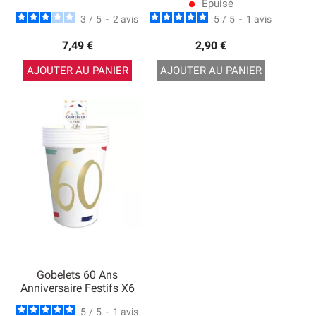
Epuisé
lens
3
/
5
-
2
avis
5
/
5
-
1
avis
7,49 €
2,90 €
AJOUTER AU PANIER
AJOUTER AU PANIER
Gobelets 60 Ans
Anniversaire Festifs X6
5
/
5
-
1
avis