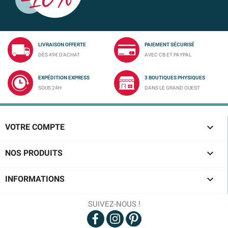
LIVRAISON OFFERTE
PAIEMENT SÉCURISÉ
DÈS 49€ D'ACHAT
AVEC CB ET PAYPAL
EXPÉDITION EXPRESS
3 BOUTIQUES PHYSIQUES
SOUS 24H
DANS LE GRAND OUEST

VOTRE COMPTE

NOS PRODUITS

INFORMATIONS
SUIVEZ-NOUS !