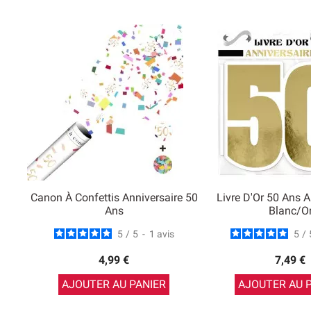
Canon À Confettis Anniversaire 50
Livre D'Or 50 Ans A
Ans
Blanc/O
5
/
5
-
1
avis
5
/
4,99 €
7,49 €
AJOUTER AU PANIER
AJOUTER AU 