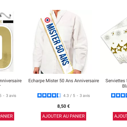
nniversaire
Echarpe Mister 50 Ans Anniversaire
Serviettes
r
Bl
5
-
3
avis
4.3
/
5
-
3
avis
8,50 €
PANIER
AJOUTER AU PANIER
AJOUT