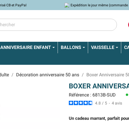
risé CB et PayPal
Expédition le jour même (commande 
ANNIVERSAIRE ENFANT
BALLONS
VAISSELLE
C
dulte
Décoration anniversaire 50 ans
Boxer Anniversaire 5
BOXER ANNIVERSA
Référence : 6813B-SUD
lens
4.8
/
5
-
4
avis
Un cadeau marrant, parfait pour