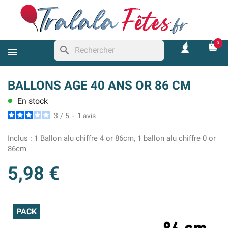
0
search
BALLONS AGE 40 ANS OR 86 CM
En stock
lens
3
/
5
-
1
avis
Inclus :
1 Ballon alu chiffre 4 or 86cm, 1 ballon alu chiffre 0 or
86cm
5,98 €
PACK