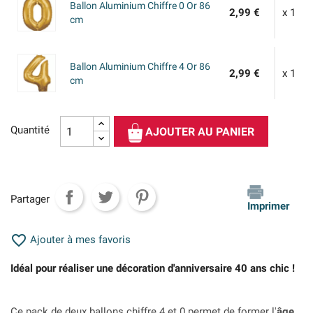
Ballon Aluminium Chiffre 0 Or 86
2,99 €
x 1
cm
Ballon Aluminium Chiffre 4 Or 86
2,99 €
x 1
cm
Quantité
AJOUTER AU PANIER
Partager
Imprimer

Ajouter à mes favoris
Idéal pour réaliser une décoration d'anniversaire 40 ans chic !
Ce pack de deux ballons chiffre 4 et 0 permet de former l'
âge