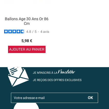
Ballons Age 30 Ans Or 86
Cm
4.8
/
5
-
4
avis
5,98 €
AJOUTER AU PANIER
Newsletter
JE M’INSCRIS À LA
JE REÇOIS DES OFFRES EXCLUSIVES