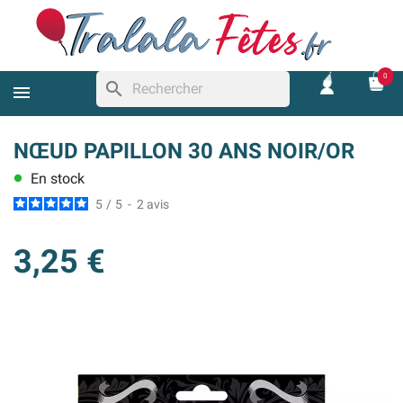
0
search
NŒUD PAPILLON 30 ANS NOIR/OR
En stock
lens
5
/
5
-
2
avis
3,25 €