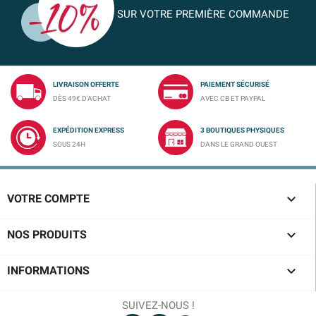
SUR VOTRE PREMIÈRE COMMANDE
LIVRAISON OFFERTE
PAIEMENT SÉCURISÉ
DÈS 49€ D'ACHAT
AVEC CB ET PAYPAL
EXPÉDITION EXPRESS
3 BOUTIQUES PHYSIQUES
SOUS 24H
DANS LE GRAND OUEST

VOTRE COMPTE

NOS PRODUITS

INFORMATIONS
SUIVEZ-NOUS !