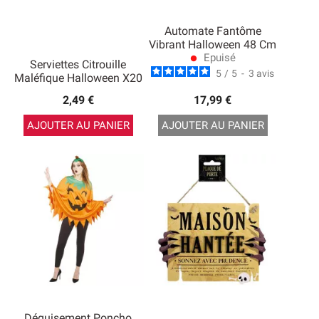
Automate Fantôme
Vibrant Halloween 48 Cm
Epuisé
lens
Serviettes Citrouille
5
/
5
-
3
avis
Maléfique Halloween X20
2,49 €
17,99 €
AJOUTER AU PANIER
AJOUTER AU PANIER
Déguisement Poncho