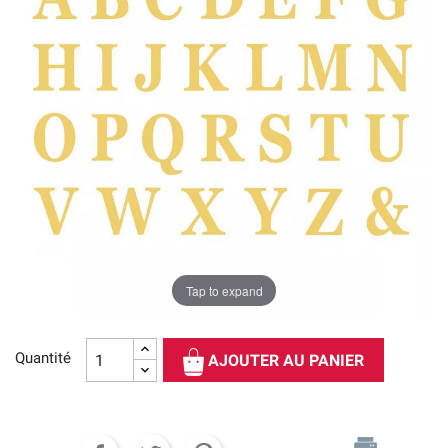
Tap to expand
Quantité
AJOUTER AU PANIER