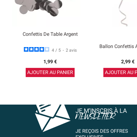
Confettis De Table Argent
Ballon Confettis 
4
/
5
-
2
avis
1,99 €
2,99 €
AJOUTER AU PANIER
AJOUTER AU 
JE M’INSCRIS À LA
NEWSLETTER
JE REÇOIS DES OFFRES