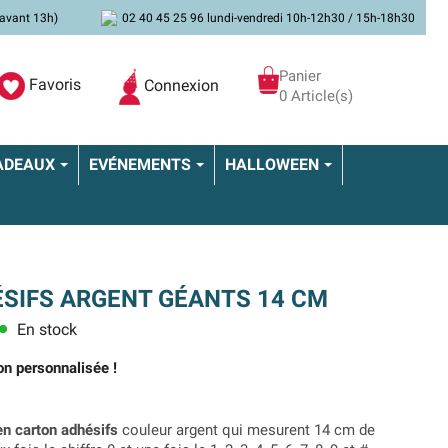
avant 13h)
02 40 45 25 96 lundi-vendredi 10h-12h30 / 15h-18h30
Panier
Favoris
Connexion
0 Article(s)
ADEAUX
EVÉNEMENTS
HALLOWEEN
ÉSIFS ARGENT GÉANTS 14 CM
En stock
lens
on personnalisée !
en carton adhésifs
couleur argent qui mesurent 14 cm de