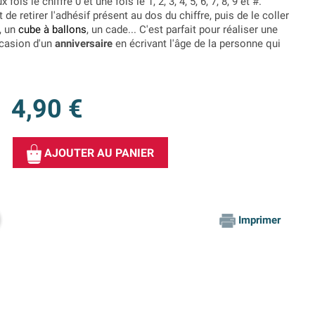
ois le chiffre 0 et une fois le 1, 2, 3, 4, 5, 6, 7, 8, 9 et #.
t de retirer l'adhésif présent au dos du chiffre, puis de le coller
, un
cube à ballons
, un cade... C'est parfait pour réaliser une
ccasion d'un
anniversaire
en écrivant l'âge de la personne qui
4,90 €
AJOUTER AU PANIER
Imprimer