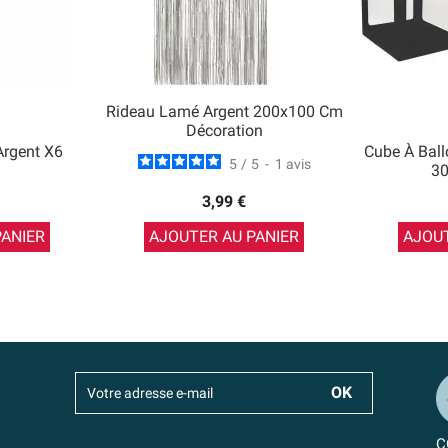
Rideau Lamé Argent 200x100 Cm
Décoration
Argent X6
Cube À Ball
5
/
5
-
1
avis
30
3,99 €
PANIER
AJOUTER AU PANIER
AJOUT
C