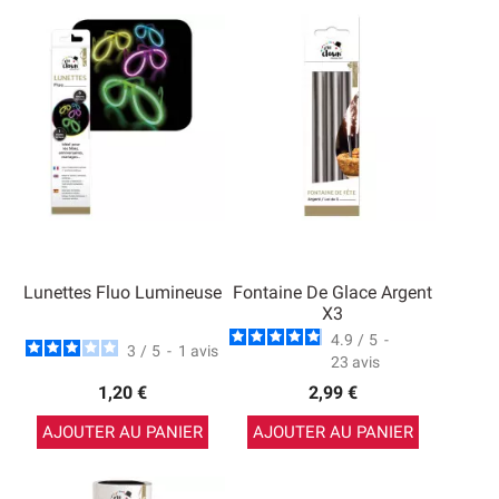
Lunettes Fluo Lumineuse
Fontaine De Glace Argent
X3
4.9
/
5
-
3
/
5
-
1
avis
23
avis
1,20 €
2,99 €
AJOUTER AU PANIER
AJOUTER AU PANIER