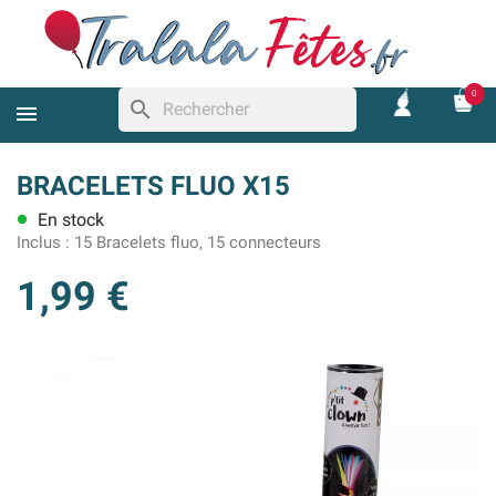
0
search
BRACELETS FLUO X15
En stock
lens
Inclus :
15 Bracelets fluo, 15 connecteurs
1,99 €