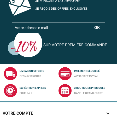
Newsletter
JE M’INSCRIS À LA
JE REÇOIS DES OFFRES EXCLUSIVES
SUR VOTRE PREMIÈRE COMMANDE
LIVRAISON OFFERTE
PAIEMENT SÉCURISÉ
DÈS 49€ D'ACHAT
AVEC CB ET PAYPAL
EXPÉDITION EXPRESS
3 BOUTIQUES PHYSIQUES
SOUS 24H
DANS LE GRAND OUEST

VOTRE COMPTE