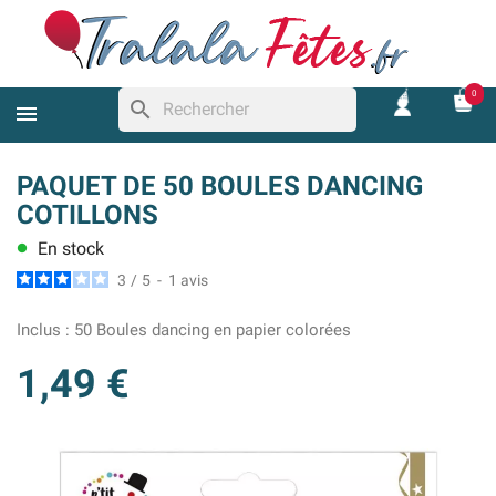
0
search
PAQUET DE 50 BOULES DANCING
COTILLONS
En stock
lens
3
/
5
-
1
avis
Inclus :
50 Boules dancing en papier colorées
1,49 €