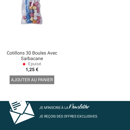
Cotillons 30 Boules Avec
Sarbacane
Epuisé
lens
1,25 €
AJOUTER AU PANIER
Newsletter
JE M’INSCRIS À LA
JE REÇOIS DES OFFRES EXCLUSIVES