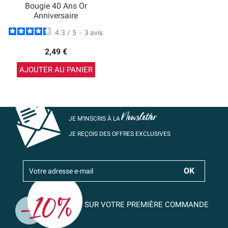
Bougie 40 Ans Or
Anniversaire
4.3
/
5
-
3
avis
2,49 €
AJOUTER AU PANIER
Newsletter
JE M’INSCRIS À LA
JE REÇOIS DES OFFRES EXCLUSIVES
SUR VOTRE PREMIÈRE COMMANDE