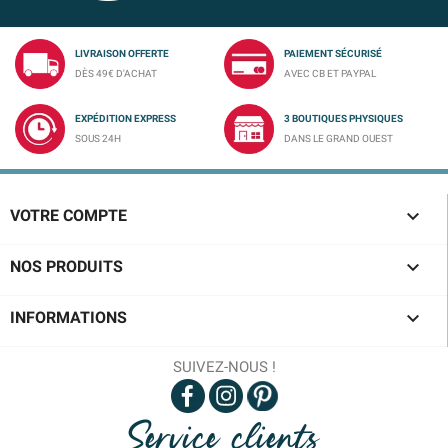
LIVRAISON OFFERTE
PAIEMENT SÉCURISÉ
DÈS 49€ D'ACHAT
AVEC CB ET PAYPAL
EXPÉDITION EXPRESS
3 BOUTIQUES PHYSIQUES
SOUS 24H
DANS LE GRAND OUEST

VOTRE COMPTE

NOS PRODUITS

INFORMATIONS
SUIVEZ-NOUS !
Service clients