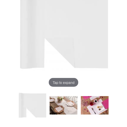
Tap to expand