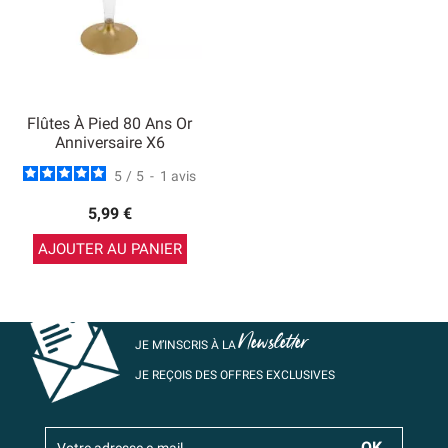
Flûtes À Pied 80 Ans Or
Anniversaire X6
5
/
5
-
1
avis
5,99 €
AJOUTER AU PANIER
Newsletter
JE M’INSCRIS À LA
JE REÇOIS DES OFFRES EXCLUSIVES