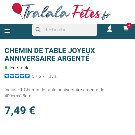
0
search
CHEMIN DE TABLE JOYEUX
ANNIVERSAIRE ARGENTÉ
En stock
lens
5
/
5
-
1
avis
Inclus :
1 Chemin de table anniversaire argenté de
400cmx28cm
7,49 €