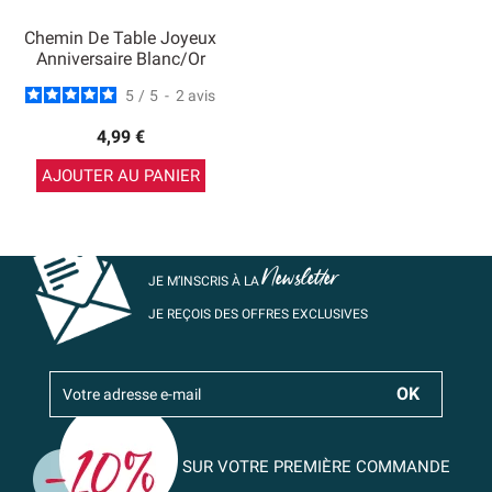
Chemin De Table Joyeux
Anniversaire Blanc/Or
5
/
5
-
2
avis
4,99 €
AJOUTER AU PANIER
Newsletter
JE M’INSCRIS À LA
JE REÇOIS DES OFFRES EXCLUSIVES
SUR VOTRE PREMIÈRE COMMANDE