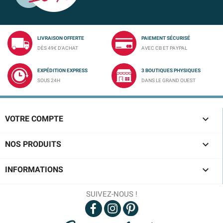
LIVRAISON OFFERTE
PAIEMENT SÉCURISÉ
DÈS 49€ D'ACHAT
AVEC CB ET PAYPAL
EXPÉDITION EXPRESS
3 BOUTIQUES PHYSIQUES
SOUS 24H
DANS LE GRAND OUEST

VOTRE COMPTE

NOS PRODUITS

INFORMATIONS
SUIVEZ-NOUS !