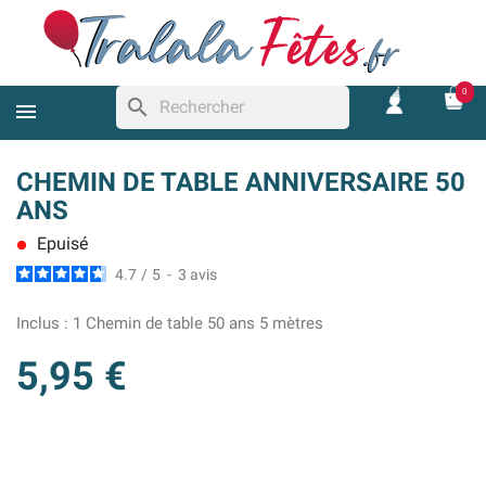
0
search
CHEMIN DE TABLE ANNIVERSAIRE 50
ANS
Epuisé
lens
4.7
/
5
-
3
avis
Inclus :
1 Chemin de table 50 ans 5 mètres
5,95 €