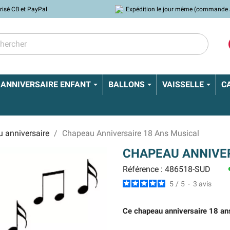
risé CB et PayPal
Expédition le jour même (commande 
ANNIVERSAIRE ENFANT
BALLONS
VAISSELLE
C
 anniversaire
Chapeau Anniversaire 18 Ans Musical
CHAPEAU ANNIVER
Référence : 486518-SUD
l
5
/
5
-
3
avis
Ce chapeau anniversaire 18 ans 