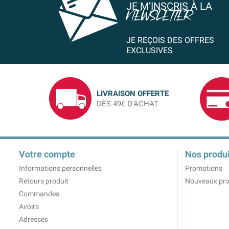
JE M’INSCRIS À LA
NEWSLETTER
JE REÇOIS DES OFFRES
EXCLUSIVES
LIVRAISON OFFERTE
DÈS 49€ D'ACHAT
Votre compte
Nos produi
Informations personnelles
Promotions
Retours produit
Nouveaux pro
Commandes
Avoirs
Adresses