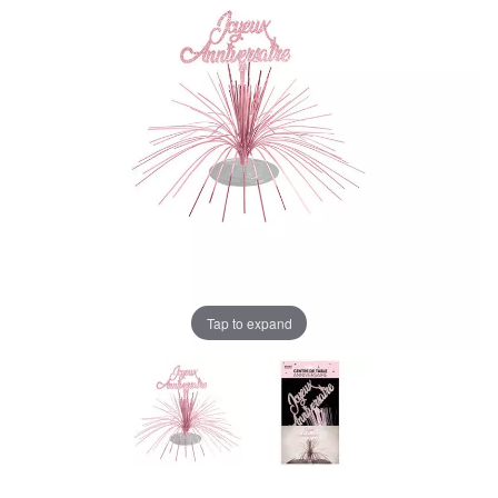
Tap to expand