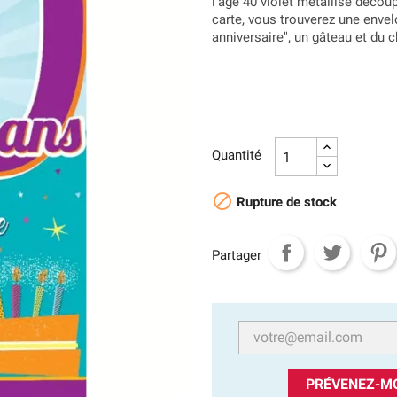
l'âge 40 violet métallisé découp
carte, vous trouverez une enve
anniversaire", un gâteau et du c
Quantité

Rupture de stock
Partager
PRÉVENEZ-MO