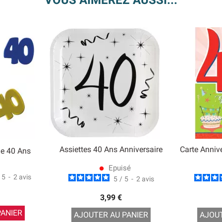
VOUS AIMEREZ AUSSI...
Assiettes 40 Ans Anniversaire
Carte Anniv
le 40 Ans
Epuisé
lens
5
-
2
avis
5
/
5
-
2
avis
3,99 €
PANIER
AJOUTER AU PANIER
AJOUT