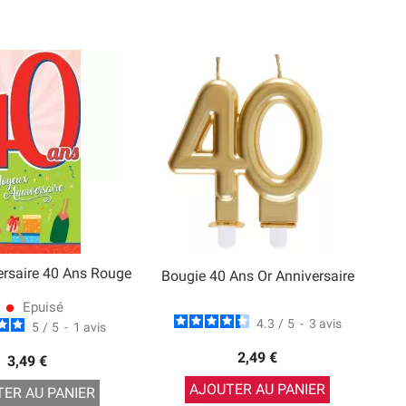
ersaire 40 Ans Rouge
Bougie 40 Ans Or Anniversaire
Epuisé
lens
4.3
/
5
-
3
avis
5
/
5
-
1
avis
2,49 €
3,49 €
AJOUTER AU PANIER
ER AU PANIER