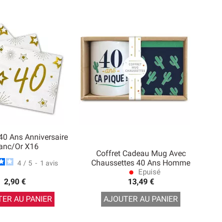
 40 Ans Anniversaire
anc/Or X16
Coffret Cadeau Mug Avec
Chaussettes 40 Ans Homme
4
/
5
-
1
avis
Epuisé
lens
2,90 €
13,49 €
ER AU PANIER
AJOUTER AU PANIER