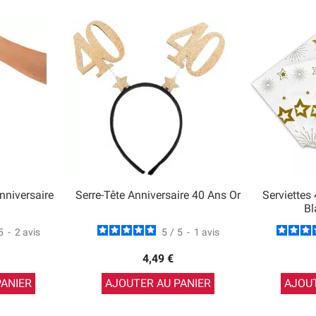
nniversaire
Serre-Tête Anniversaire 40 Ans Or
Serviettes
Bl
5
-
2
avis
5
/
5
-
1
avis
4,49 €
PANIER
AJOUTER AU PANIER
AJOUT