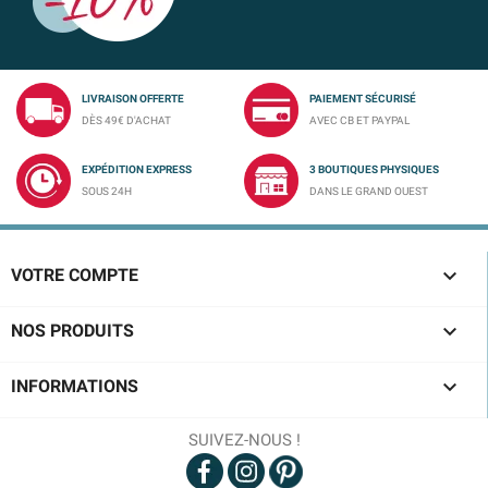
LIVRAISON OFFERTE
PAIEMENT SÉCURISÉ
DÈS 49€ D'ACHAT
AVEC CB ET PAYPAL
EXPÉDITION EXPRESS
3 BOUTIQUES PHYSIQUES
SOUS 24H
DANS LE GRAND OUEST

VOTRE COMPTE

NOS PRODUITS

INFORMATIONS
SUIVEZ-NOUS !