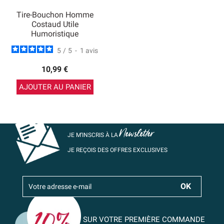
Tire-Bouchon Homme
Costaud Utile
Humoristique
5
/
5
-
1
avis
10,99 €
AJOUTER AU PANIER
Newsletter
JE M’INSCRIS À LA
JE REÇOIS DES OFFRES EXCLUSIVES
SUR VOTRE PREMIÈRE COMMANDE