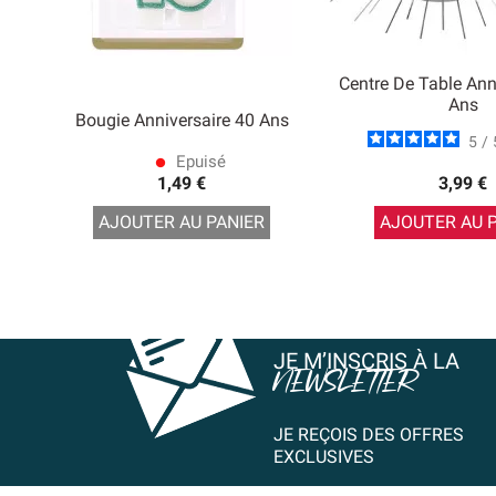
Centre De Table Ann
Ans
Bougie Anniversaire 40 Ans
5
/
Epuisé
lens
1,49 €
3,99 €
AJOUTER AU PANIER
AJOUTER AU 
JE M’INSCRIS À LA
NEWSLETTER
JE REÇOIS DES OFFRES
EXCLUSIVES