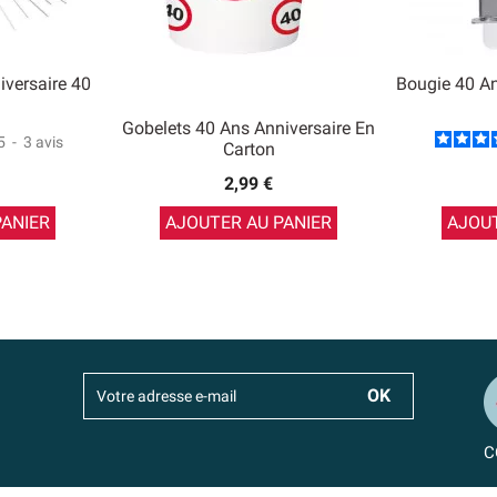
iversaire 40
Bougie 40 An
Gobelets 40 Ans Anniversaire En
5
-
3
avis
Carton
2,99 €
PANIER
AJOUTER AU PANIER
AJOUT
C