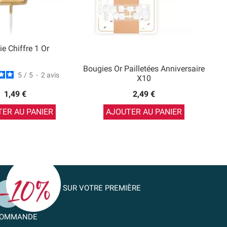
e Chiffre 1 Or
Bougies Or Pailletées Anniversaire
5
/
5
-
2
avis
X10
1,49 €
2,49 €
ER AU PANIER
AJOUTER AU PANIER
SUR VOTRE PREMIÈRE
OMMANDE