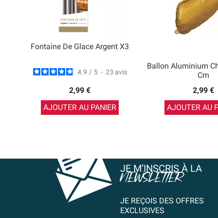
Fontaine De Glace Argent X3
Ballon Aluminium Chi
4.9
/
5
-
23
avis
Cm
2,99 €
2,99 €
AJOUTER AU PANIER
AJOUTER AU 
JE M’INSCRIS À LA
NEWSLETTER
JE REÇOIS DES OFFRES
EXCLUSIVES