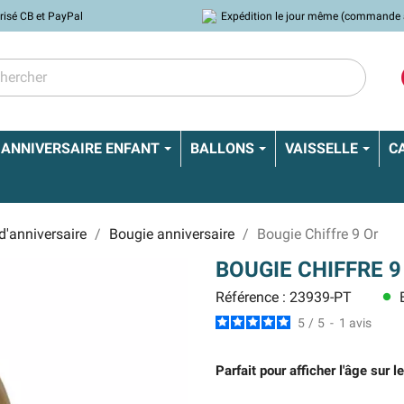
risé CB et PayPal
Expédition le jour même (commande 
ANNIVERSAIRE ENFANT
BALLONS
VAISSELLE
C
d'anniversaire
Bougie anniversaire
Bougie Chiffre 9 Or
BOUGIE CHIFFRE 9
Référence : 23939-PT
E
lens
5
/
5
-
1
avis
Parfait pour afficher l'âge sur 