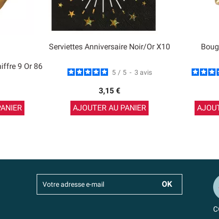
Serviettes Anniversaire Noir/Or X10
Bougi
ffre 9 Or 86
5
/
5
-
3
avis
3,15 €
PANIER
AJOUTER AU PANIER
AJOUT
C