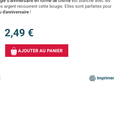
gie d'anniversaire en forme de chiffre
est blanche avec les
es argent recouvrent cette bougie. Elles sont parfaites pour
 d'anniversaire
!
2,49 €
AJOUTER AU PANIER
Imprimer