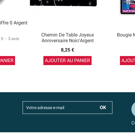
ffre 0 Argent
Chemin De Table Joyeux
Bougie M
5
-
3
avis
Anniversaire Noir/Argent
8,25 €
PANIER
AJOUTER AU PANIER
AJOUT
C