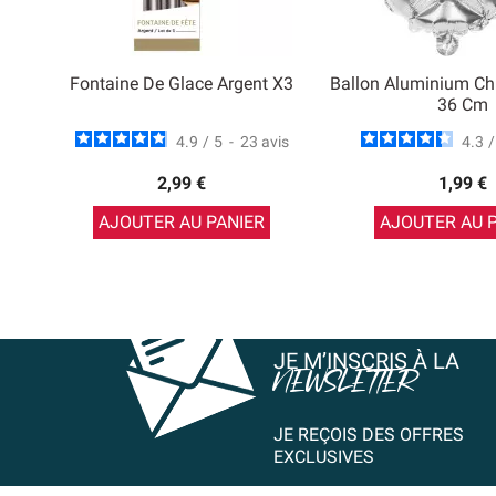
Fontaine De Glace Argent X3
Ballon Aluminium Chi
36 Cm
4.9
/
5
-
23
avis
4.3
/
2,99 €
1,99 €
AJOUTER AU PANIER
AJOUTER AU 
JE M’INSCRIS À LA
NEWSLETTER
JE REÇOIS DES OFFRES
EXCLUSIVES