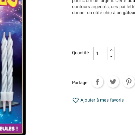
pour 4 cm de largeur. Cette
bou
contours argentés, des paillett
donner un côté chic à un
gâteau
Quantité
Partager

Ajouter à mes favoris