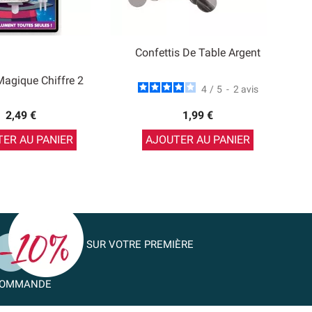
Confettis De Table Argent
agique Chiffre 2
4
/
5
-
2
avis
2,49 €
1,99 €
ER AU PANIER
AJOUTER AU PANIER
SUR VOTRE PREMIÈRE
OMMANDE