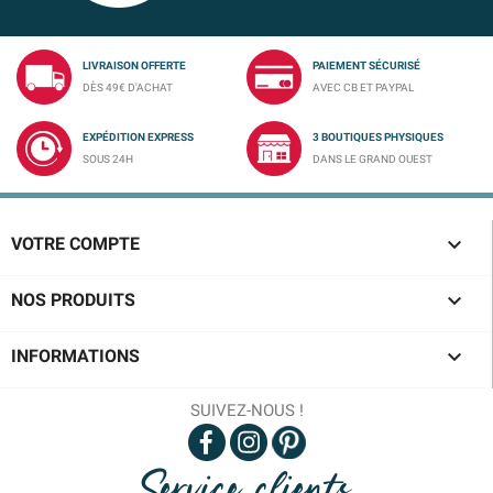
LIVRAISON OFFERTE
PAIEMENT SÉCURISÉ
DÈS 49€ D'ACHAT
AVEC CB ET PAYPAL
EXPÉDITION EXPRESS
3 BOUTIQUES PHYSIQUES
SOUS 24H
DANS LE GRAND OUEST

VOTRE COMPTE

NOS PRODUITS

INFORMATIONS
SUIVEZ-NOUS !
Service clients