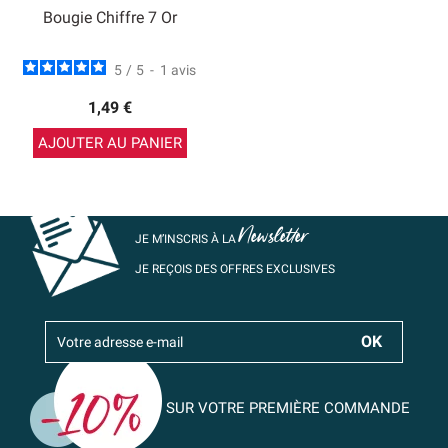
Bougie Chiffre 7 Or
5
/
5
-
1
avis
1,49 €
AJOUTER AU PANIER
Newsletter
JE M’INSCRIS À LA
JE REÇOIS DES OFFRES EXCLUSIVES
SUR VOTRE PREMIÈRE COMMANDE