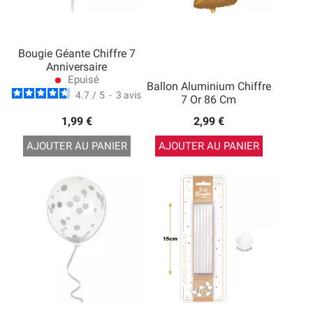
Bougie Géante Chiffre 7
Anniversaire
Epuisé
lens
Ballon Aluminium Chiffre
4.7
/
5
-
3
avis
7 Or 86 Cm
1,99 €
2,99 €
AJOUTER AU PANIER
AJOUTER AU PANIER